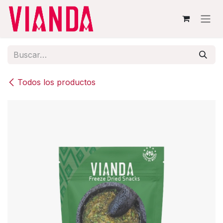
Ir al contenido
Todos los productos