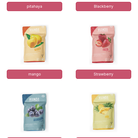
pitahaya
Blackberry
mango
Strawberry