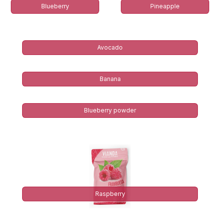
Blueberry
Pineapple
Avocado​
Banana
Blueberry powder
Raspberry