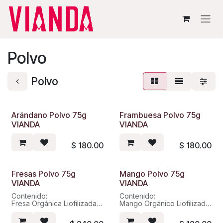
Ir al contenido
Polvo
Polvo
Arándano Polvo 75g
Frambuesa Polvo 75g
VIANDA
VIANDA
$
180.00
$
180.00
Fresas Polvo 75g
Mango Polvo 75g
VIANDA
VIANDA
Contenido:
Contenido:
Fresa Orgánica Liofilizada
Mango Orgánico Liofilizado
sin azucares añadidos
sin azucares añadidos
sin conservadores ni otros
sin conservadores ni otros